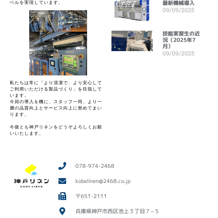
最新機械導入
ベルを実現しています。
09/09/2025
技能実習生の近
況（2025年7
月）
09/09/2025
私たちは常に「より清潔で、より安心して
ご利用いただける製品づくり」を目指して
います。

今回の導入を機に、スタッフ一同、より一
層の品質向上とサービス向上に努めてまい
ります。

今後とも神戸リネンをどうぞよろしくお願
いいたします。
078-974-2468
kobelinen@2468.co.jp
〒651-2111
兵庫県神戸市西区池上３丁目７−５