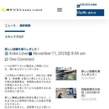
078-974-2468
お問い合わせ
ニュース ・ 最新情報
スタッフブログ
新しい設備を導入しました！
Kobe Linen
November 11, 2025
8:44 am
One Comment
いつも神戸リネンの製品をご利用いただ
他のニュース
き、誠にありがとうございます。
新しい設備を導
入しました！
この9月から10月にかけて、当社では 連選
11/11/2025
機 と 乾燥機 を新たに導入いたしました。
今回の設備更新は、長期的な視点での大き
な投資となりましたが、
お客様により良いサービスを提供するため
技能実習生の近
の大切な一歩です。
況（2025年10
月）
新しい機械は最新の技術を備えており、こ
09/11/2025
れまで以上に効率的で安定した生産が可能
になりました。
仕上がりも向上し、品質面でもより高いレ